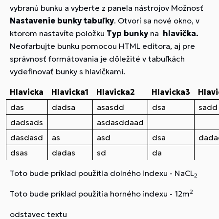
vybranú bunku a vyberte z panela nástrojov Možnosť
Nastavenie bunky tabuľky
. Otvorí sa nové okno, v
ktorom nastavíte položku
Typ bunky
na
hlavička.
Neofarbujte bunku pomocou HTML editora, aj pre
správnosť formátovania je dôležité v tabuľkách
vydefinovať bunky s hlavičkami.
Hlavicka
Hlavicka1
Hlavicka2
Hlavicka3
Hlav
das
dadsa
asasdd
dsa
sadd
dadsads
asdasddaad
dasdasd
as
asd
dsa
dada
dsas
dadas
sd
da
Toto bude príklad použitia dolného indexu - NaCL
2
2
Toto bude príklad použitia horného indexu - 12m
odstavec textu