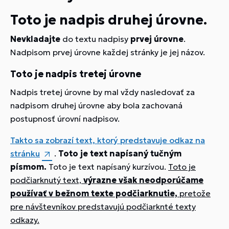
Toto je nadpis druhej úrovne.
Nevkladajte
do textu nadpisy
prvej úrovne
.
Nadpisom prvej úrovne každej stránky je jej názov.
Toto je nadpis tretej úrovne
Nadpis tretej úrovne by mal vždy nasledovať za
nadpisom druhej úrovne aby bola zachovaná
postupnosť úrovní nadpisov.
Takto sa zobrazí text, ktorý predstavuje odkaz na
stránku
.
Toto je text napísaný tučným
písmom.
Toto je text napísaný kurzívou.
Toto je
podčiarknutý text,
výrazne však neodporúčame
používať v bežnom texte podčiarknutie,
pretože
pre návštevníkov predstavujú podčiarknté texty
odkazy.