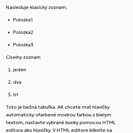
Nasleduje klasický zoznam.
Polozka1
Polozka2
Polozka3
Ciselny zoznam
jeden
dva
tri
Toto je bežná tabuľka. AK chcete mať hlavičky
automaticky ofarbené modrou farbou s bielym
textom, nastavte vybrané bunky pomocou HTML
editora ako hlavičky. V HTML editore kliknite na