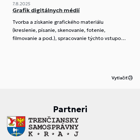
7.8.2025
Grafik digitálnych médií
Tvorba a získanie grafického materiálu
(kreslenie, písanie, skenovanie, fotenie,
filmovanie a pod.), spracovanie týchto vstupov
pomocou rôznych programov na počítači a
vytvorenie výsledného produktu - tvorba
dynamických www stránok, prezentačných
materiálov pre organizácie, tvorba novín,
Vytlačiť
prospektov, reklamnej tlače, 3D animácie,
tvorba fotomontáží, vytvorenie audio a video
prezentácií, strih filmov a produkcia DVD a pod.
Žiaci pracujú s modernými zariadeniami -
Partneri
fotoaparáty, ...