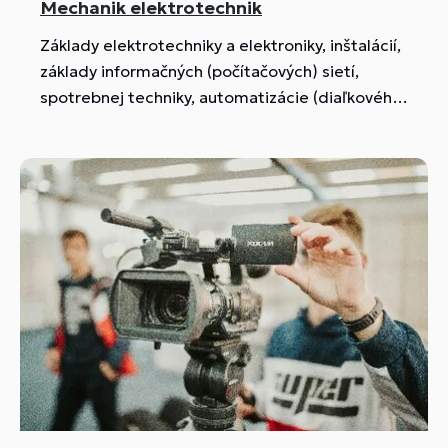
Mechanik elektrotechnik
Základy elektrotechniky a elektroniky, inštalácií,
základy informačných (počítačových) sietí,
spotrebnej techniky, automatizácie (diaľkového
merania) a PLC riadenia, moderných trendov v
osvetľovacej technike (LED, ...), energetických a
oznamovacích káblov a káblových zväzkov a
pod. Nadštandardom je výučba inteligentnej
elektroinštalácie, fotovoltiky, robotiky a ďalších
oblastí modernej elektrotechniky.