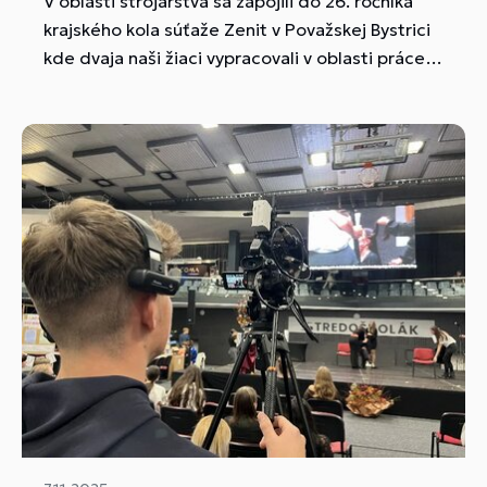
V oblasti strojárstva sa zapojili do 26. ročníka
krajského kola súťaže Zenit v Považskej Bystrici
kde dvaja naši žiaci vypracovali v oblasti práce s
CNC strojmi oceľovú súčiatku.