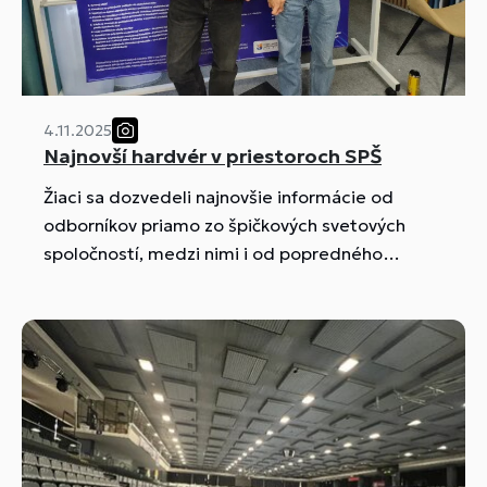
4.11.2025
Najnovší hardvér v priestoroch SPŠ
Žiaci sa dozvedeli najnovšie informácie od
odborníkov priamo zo špičkových svetových
spoločností, medzi nimi i od popredného
výrobcu grafických kariet NVIDIA.