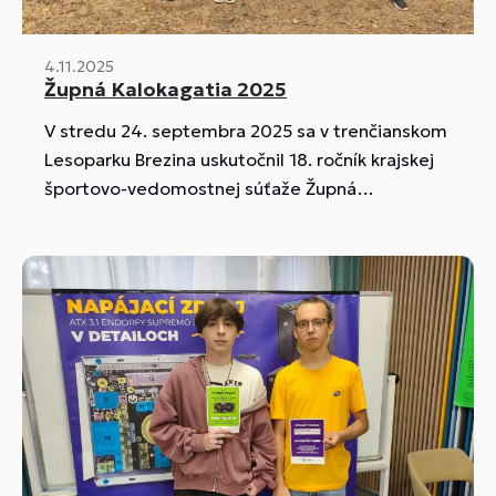
4.11.2025
Župná Kalokagatia 2025
V stredu 24. septembra 2025 sa v trenčianskom
Lesoparku Brezina uskutočnil 18. ročník krajskej
športovo-vedomostnej súťaže Župná
KALOKAGATIA, vyhlasovateľom je Trenčiansky
samosprávny kraj.