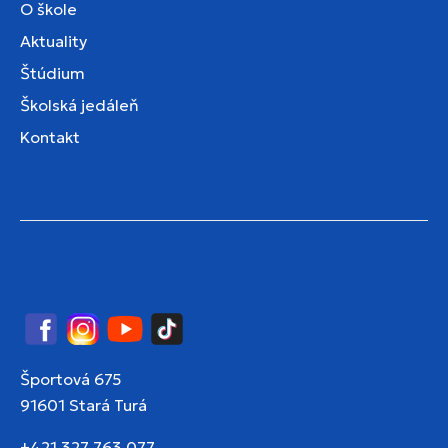
O škole
Aktuality
Štúdium
Školská jedáleň
Kontakt
Facebook
Instagram
YouTube
TikTok
Športová 675
91601 Stará Turá
+421 327 763 077