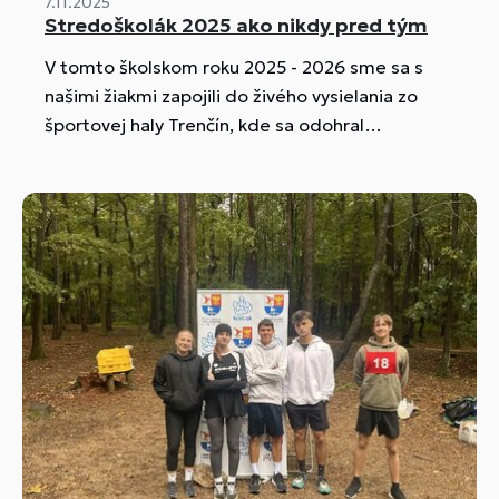
7.11.2025
Stredoškolák 2025 ako nikdy pred tým
V tomto školskom roku 2025 - 2026 sme sa s
našimi žiakmi zapojili do živého vysielania zo
športovej haly Trenčín, kde sa odohral
Stredoškolák - Hrdina remesla a z ktorej sa na
dva dni 6. a 7. novembra stalo televízne štúdio.