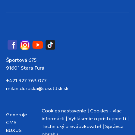
Facebook
Instagram
YouTube
TikTok
Športová 675
91601 Stará Turá
+421 327 763 077
milan.duroska@sosst.tsk.sk
Cookies nastavenie
|
Cookies - viac
Generuje
informácií
|
Vyhlásenie o prístupnosti
|
CMS
Technický prevádzkovateľ
|
Správca
BUXUS
obsahu