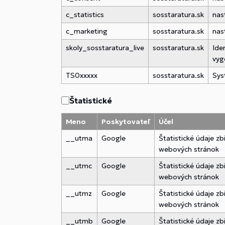
c_statistics
sosstaratura.sk
nas
c_marketing
sosstaratura.sk
nas
skoly_sosstaratura_live
sosstaratura.sk
Ide
vyg
TS0xxxxx
sosstaratura.sk
Sys
Štatistické
Meno
Poskytovateľ
Účel
__utma
Google
Štatistické údaje z
webových stránok
__utmc
Google
Štatistické údaje z
webových stránok
__utmz
Google
Štatistické údaje z
webových stránok
__utmb
Google
Štatistické údaje z