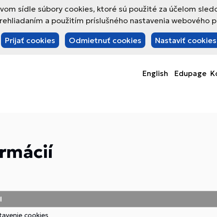
om sídle súbory cookies, ktoré sú použité za účelom sled
hliadaním a použitím príslušného nastavenia webového pre
Prijať cookies
Odmietnuť cookies
Nastaviť cookies
English
Edupage
K
ormácií
l
tavenie cookies