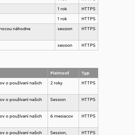
1 rok
HTTPS
1 rok
HTTPS
pomocou náhodne
session
HTTPS
session
HTTPS
Platnosť
Typ
ov o používaní našich
2 roky
HTTPS
ov o používaní našich
Session
HTTPS
ov o používaní našich
6 mesiacov
HTTPS
ov o používaní našich
Session,
HTTPS