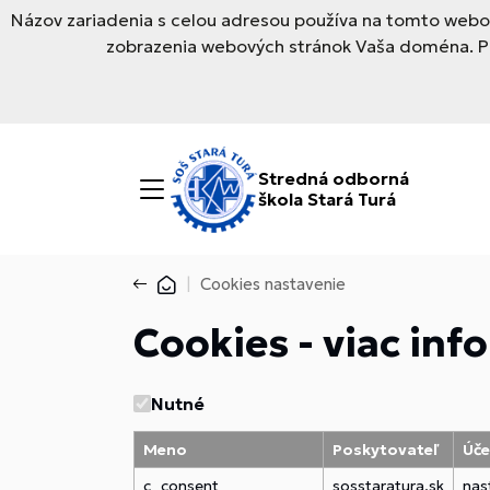
Názov zariadenia s celou adresou používa na tomto webov
zobrazenia webových stránok Vaša doména. Pre
Stredná odborná
škola Stará Turá
Cookies nastavenie
Cookies - viac inf
Nutné
Meno
Poskytovateľ
Úče
c_consent
sosstaratura.sk
nas