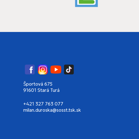
Facebook
Instagram
YouTube
TikTok
Športová 675
91601 Stará Turá
+421 327 763 077
milan.duroska@sosst.tsk.sk