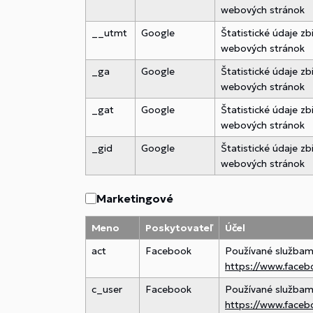
webových stránok
__utmt
Google
Štatistické údaje z
webových stránok
_ga
Google
Štatistické údaje z
webových stránok
_gat
Google
Štatistické údaje z
webových stránok
_gid
Google
Štatistické údaje z
webových stránok
Marketingové
Meno
Poskytovateľ
Účel
act
Facebook
Používané službami 
https://www.faceb
c_user
Facebook
Používané službami 
https://www.faceb