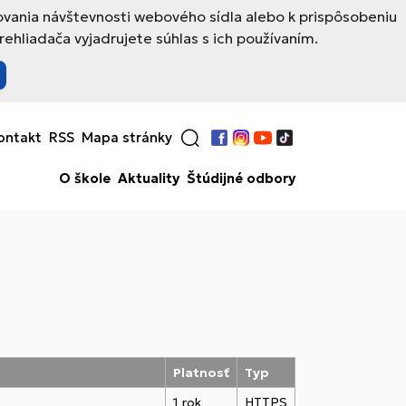
ovania návštevnosti webového sídla alebo k prispôsobeniu
hliadača vyjadrujete súhlas s ich používaním.
ontakt
RSS
Mapa stránky
Facebook
Instagram
YouTube
TikTok
O škole
Aktuality
Štúdijné odbory
Platnosť
Typ
1 rok
HTTPS