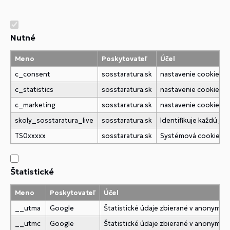
Nutné
Meno
Poskytovateľ
Účel
c_consent
sosstaratura.sk
nastavenie cookies
c_statistics
sosstaratura.sk
nastavenie cookies
c_marketing
sosstaratura.sk
nastavenie cookies
skoly_sosstaratura_live
sosstaratura.sk
Identifikuje každú j
TS0xxxxx
sosstaratura.sk
Systémová cookies
Štatistické
Meno
Poskytovateľ
Účel
__utma
Google
Štatistické údaje zbierané v anonymne
__utmc
Google
Štatistické údaje zbierané v anonymne