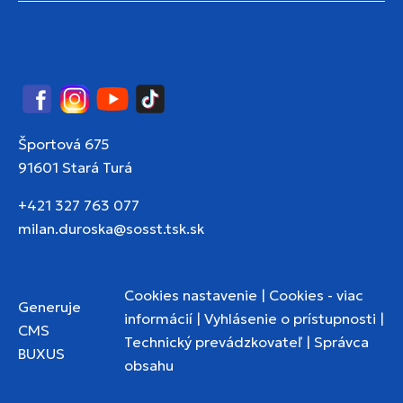
Facebook
Instagram
YouTube
TikTok
Športová 675
91601 Stará Turá
+421 327 763 077
milan.duroska@sosst.tsk.sk
Cookies nastavenie
|
Cookies - viac
Generuje
informácií
|
Vyhlásenie o prístupnosti
|
CMS
Technický prevádzkovateľ
|
Správca
BUXUS
obsahu