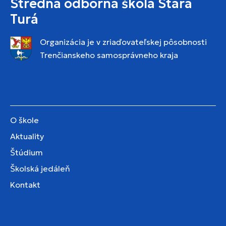
Stredná odborná škola Stará
Turá
Organizácia je v zriaďovateľskej pôsobnosti
Trenčianskeho samosprávneho kraja
O škole
Aktuality
Štúdium
Školská jedáleň
Kontakt