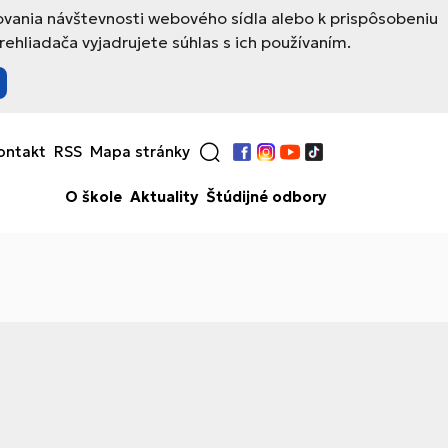
ovania návštevnosti webového sídla alebo k prispôsobeniu
hliadača vyjadrujete súhlas s ich používaním.
ontakt
RSS
Mapa stránky
Facebook
Instagram
YouTube
TikTok
O škole
Aktuality
Štúdijné odbory