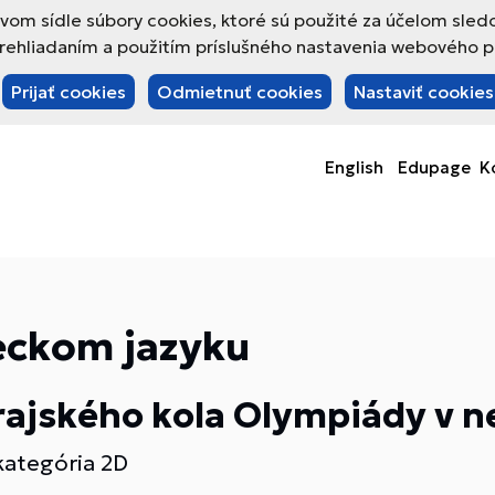
om sídle súbory cookies, ktoré sú použité za účelom sled
hliadaním a použitím príslušného nastavenia webového pre
Prijať cookies
Odmietnuť cookies
Nastaviť cookies
English
Edupage
K
eckom jazyku
krajského kola Olympiády v
 kategória 2D