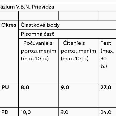
názium V.B.N.,Prievidza
Okres
Čiastkové body
Písomná časť
Počúvanie s
Čítanie s
Test
porozumením
porozumením
(max.
(max. 10 b.)
(max. 10 b.)
30
b.)
PU
8,0
9,0
27,0
PD
10,0
9,0
24,0