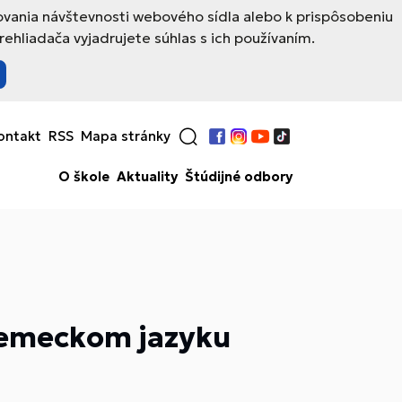
ovania návštevnosti webového sídla alebo k prispôsobeniu
hliadača vyjadrujete súhlas s ich používaním.
ontakt
RSS
Mapa stránky
Facebook
Instagram
YouTube
TikTok
O škole
Aktuality
Štúdijné odbory
 nemeckom jazyku