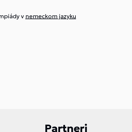
ympiády v
nemeckom jazyku
Partneri