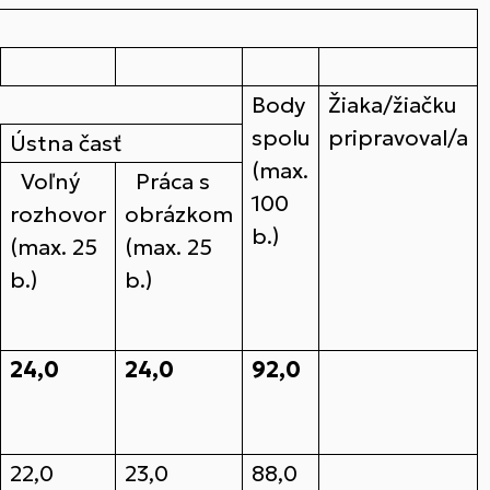
Body
Žiaka/žiačku
spolu
pripravoval/a
Ústna časť
(max.
Voľný
Práca s
100
rozhovor
obrázkom
b.)
(max. 25
(max. 25
b.)
b.)
24,0
24,0
92,0
22,0
23,0
88,0