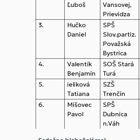
Ľuboš
Vansovej,
Prievidza
3.
Hučko
SPŠ
Daniel
Slov.partiz.
Považská
Bystrica
4.
Valentík
SOŠ Stará
Benjamín
Turá
5.
ieliková
SZŠ
Tatiana
Trenčín
6.
Mišovec
SPŠ
Pavol
Dubnica
n.Váh